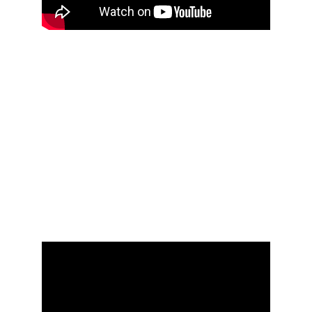
Video by JannesProductions
„You Are the Reason“
 ist ein Song voller Gefühl, 
Nähe und Tiefe – und genau das möchte ich mit 
der Live-Version einfangen.
Mit reduzierter Begleitung, nur Gesang und Gitarre 
und in dem Fall sogar als Duett-Version, 
interpretiere ich diesen Titel ganz pur und 
persönlich. So entsteht ein intimer Moment, der 
besonders bei Trauungen oder emotionalen 
Augenblicken während einer Hochzeit für 
Gänsehaut sorgt.