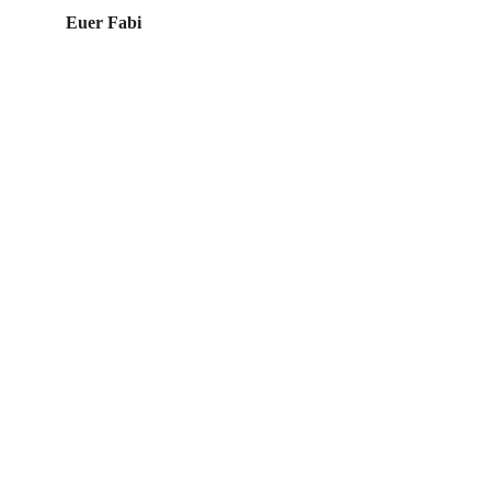
Euer Fabi
Hochzeitsklänge
Musik für unvergessliche Momente.
Entdecken sie Hochzeitsklänge und mein 
Soloprojekt auf Social Media:
Hochzeitsklänge