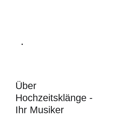
How would you feel - Ed Sheeran
Can't help falling in love - Elvis
Hallelujah - Jeff Buckley
Chasing cars - Snow Patrol
Can you feel the love tonight - Elton 
John
Eine Zusammenstellung von Songs meiner 
bisherigen Kunden und Songs, die einfach passen!
Über 
Hochzeitsklänge - 
Ihr Musiker