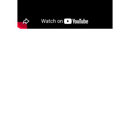
...more is coming 
soon...
Meine 
musikalischen 
Vorschläge für die 