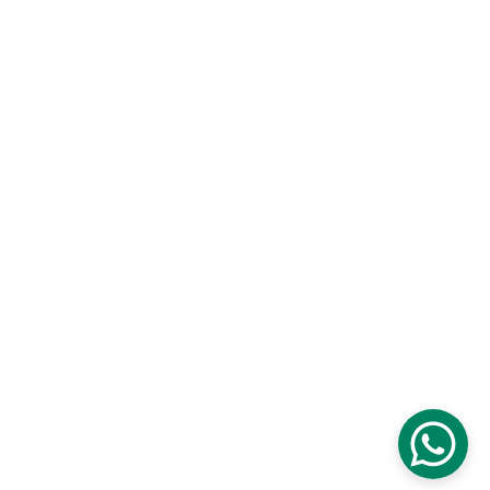
Fabymusic - mein Soloprojekt
Kontakt
fabymusic.booking@gmail.com
+49  0176  43391207
Schwerin und Umgebung, Hamburg, Rostock.
© 2025. All rights reserved.